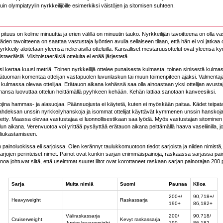
in olympiatyylin nyrkkeilijöille esimerkiksi väistöjen ja sitomisen suhteen.
pituus on kolme minuuttia ja erien välillä on minuutin tauko. Nyrkkeilijän tavoitteena on olla 
den tavoitteena on saattaa vastustaja lyöntien avulla sellaiseen tilaan, että hän ei voi jatkaa 
yrkkeily aloitetaan yleensä nelieräisillä otteluilla. Kansalliset mestaruusottelut ovat yleensä
staeräisiä. Viisitoistaeräisiä otteluita ei enää järjestetä.
i kertaa kuusi metriä. Toinen nyrkkeilijä ottelee punaisesta kulmasta, toinen sinisestä kulm
ätuomari komentaa ottelijan vastapuolen luvunlaskun tai muun toimenpiteen ajaksi. Valmenta
ulmassa olevaa ottelijaa. Erätauon aikana kehässä saa olla ainoastaan yksi ottelijan avust
tahansa luovuttaa ottelun heittämällä pyyhkeen kehään. Kehän lattiaa sanotaan kanveesiksi.
ojina hammas- ja alasuojaa. Päänsuojusta ei käytetä, kuten ei myöskään paitaa. Kädet teipata
hdeksan unssin nyrkkeilyhanskoja ja isommat ottelijat käyttävät kymmenen unssin hanskoja. 
lletty. Maassa olevaa vastustajaa ei luonnollisestikaan saa lyödä. Myös vastustajan sitominen o
telun aikana. Verenvuotoa voi yrittää pysäyttää erätauon aikana peittämällä haava vaseliinilla, 
liukastamiseen.
painoluokissa eli sarjoissa. Olen kerännyt taulukkomuotoon tiedot sarjoista ja niiden nimistä, j
rjojen perinteiset nimet. Painot ovat kunkin sarjan enimmäispainoja, raskaassa sarjassa paino
oa johtuvat siitä, että useimmat suuret liitot ovat korottaneet raskaan sarjan painorajan 2
Sarja
Muita nimiä
Suomi
Paunaa
Kiloa
200+/
90,718+/
Heavyweight
Raskassarja
190+
86,182+
Väliraskassarja
200/
90,718/
Cruiserweight
Kevyt raskassarja
Junior heavyweight
190
86,182