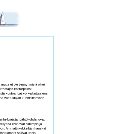
mutta et ole tiennyt mistä oikein
rastajan kotitarpeiksi.
istä kuntoa. Laji voi vaikuttaa ensi
na vastustajan kunnioittaminen.
urheilulajista. Lähtökohdat ovat
keilyssä erät ovat pidempiä ja
on. Ammattinyrkkeilijän hanskat
ehätuomarit sallivat usein