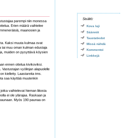
Sisältö:
vastustajaa parempi niin monessa
ottelua. Erien määrä vaihtelee
Kova laji
 kymmeneräisiä, maanosien ja
Säännöt
Taustatiedot
asta. Kaksi muuta kulmaa ovat
Missä nähdä
ja tai muu oman kulman edustaja
Kommentoi
aja, muiden on pysyttävä köysien
Linkkejä
an ennen ottelua kivikoviksi.
Vastustajan vyölinjan alapuolelle
n kielletty. Laastareita tms.
jota saa käyttää muutenkin
otka vaihtelevat hieman liitosta
lla ei ole ylärajaa. Raskaan ja
00 paunaan. Myös 190 paunaa on