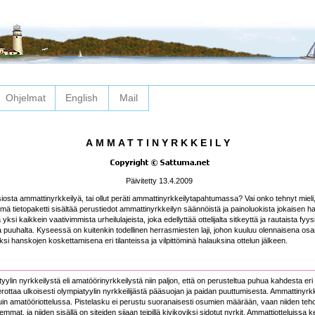
Ohjelmat
English
Mail
AMMATTINYRKKEILY
Päivitetty 13.4.2009
siosta ammattinyrkkeilyä, tai ollut peräti ammattinyrkkeilytapahtumassa? Vai onko tehnyt mieli, 
 tietopaketti sisältää perustiedot ammattinyrkkeilyn säännöistä ja painoluokista jokaisen har
si kaikkein vaativimmista urheilulajeista, joka edellyttää ottelijalta sitkeyttä ja rautaista fyys
a puuhalta. Kyseessä on kuitenkin todellinen herrasmiesten laji, johon kuuluu olennaisena osa
 hanskojen koskettamisena eri tilanteissa ja vilpittöminä halauksina ottelun jälkeen.
ylin nyrkkeilystä eli amatöörinyrkkeilystä niin paljon, että on perusteltua puhua kahdesta eri 
erottaa ulkoisesti olympiatyylin nyrkkeilijästä pääsuojan ja paidan puuttumisesta. Ammattinyrk
n amatööriottelussa. Pistelasku ei perustu suoranaisesti osumien määrään, vaan niiden teho
mat, ja niiden sisällä on siteiden sijaan teipillä kivikoviksi sidotut nyrkit. Ammattiotteluissa k