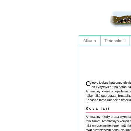
Tietopaketit
Alkuun
O
letko joskus katsonut televi
on kysymys? Eipä hätää, tämä
Ammattinyrkkeily on epäilemättä yk
näkemältä suorastaan brutaalilt
Kehässä tämä ilmenee esimerkiksi
Kova laji
Ammattinyrkkeily eroaa olympiaty
toki samat. Ammattinyrkkeilijän 
niitä on useimmiten enemmän kui
ovat olympiatyylin hanskoja kovem