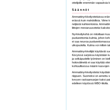
ottelijoille enemmän vapauksia ku
Säännöt
Ammattinyrkkeilyotteluissa erän 
erässä kuin mahdollista. Viime kä
neljästä kahteentoista. Ammattin
liittojen mestaruusottelut kaksitoi
Nyrkkeilykehä on mitoiltaan kuus
puolueettomia kulmia, johon keh
ei saa neuvoa puolueettomassa k
ulkopuolella. Kulma voi milloin 
Ammattinyrkkeilijät käyttävät su
Kevyissä sarjoissa käytetään ka
ja selkäpuolelle lyöminen on kie
hoitovälineitä ei saa käyttää ot
kohtuullisessa määrin kasvojen 
Ammattinyrkkeilyottelut käydään 
riippuen. Suomeksi on annettu sa
kevyen raskaansarjan kaksi pain
edelleen käytössä WBO-liitolla.