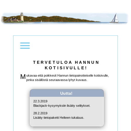
TERVETULOA HANNUN
KOTISIVULLE!
M
ukavaa että poikkesit Hannun tietopainotteiselle kotisivulle,
jonka sisällöstä seuraavassa lyhyt kuvaus.
Uutta!
22.3.2019
Blackjack-kysymyksiin lisätty selitykset.
28.2.2019
Lisätty tietopaketti Helteen tukaluus.