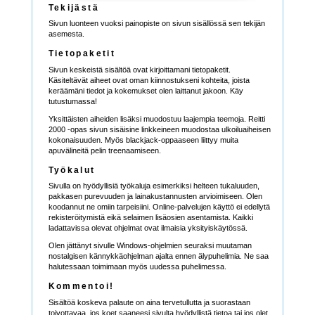
Tekijästä
Sivun luonteen vuoksi painopiste on sivun sisällössä sen tekijän
asemesta.
Tietopaketit
Sivun keskeistä sisältöä ovat kirjoittamani tietopaketit.
Käsiteltävät aiheet ovat oman kiinnostukseni kohteita, joista
keräämäni tiedot ja kokemukset olen laittanut jakoon. Käy
tutustumassa!
Yksittäisten aiheiden lisäksi muodostuu laajempia teemoja. Reitti
2000 -opas sivun sisäisine linkkeineen muodostaa ulkoiluaiheisen
kokonaisuuden. Myös blackjack-oppaaseen liittyy muita
apuvälineitä pelin treenaamiseen.
Työkalut
Sivulla on hyödyllisiä työkaluja esimerkiksi helteen tukaluuden,
pakkasen purevuuden ja lainakustannusten arvioimiseen. Olen
koodannut ne omiin tarpeisiini. Online-palvelujen käyttö ei edellytä
rekisteröitymistä eikä selaimen lisäosien asentamista. Kaikki
ladattavissa olevat ohjelmat ovat ilmaisia yksityiskäytössä.
Olen jättänyt sivulle Windows-ohjelmien seuraksi muutaman
nostalgisen kännykkäohjelman ajalta ennen älypuhelimia. Ne saa
halutessaan toimimaan myös uudessa puhelimessa.
Kommentoi!
Sisältöä koskeva palaute on aina tervetullutta ja suorastaan
toivottavaa, jos koet saaneesi sivulta hyödyllistä tietoa tai jos olet