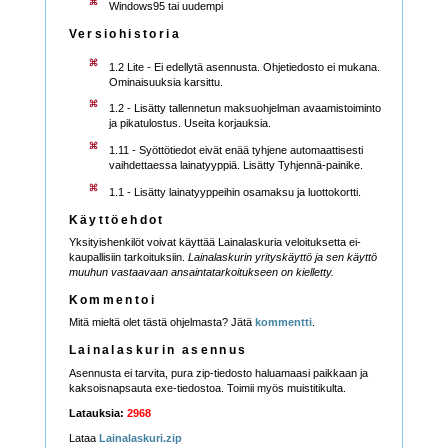
Windows95 tai uudempi
Versiohistoria
1.2 Lite - Ei edellytä asennusta. Ohjetiedosto ei mukana.
Ominaisuuksia karsittu.
1.2 - Lisätty tallennetun maksuohjelman avaamistoiminto
ja pikatulostus. Useita korjauksia.
1.11 - Syöttötiedot eivät enää tyhjene automaattisesti
vaihdettaessa lainatyyppiä. Lisätty Tyhjennä-painike.
1.1 - Lisätty lainatyyppeihin osamaksu ja luottokortti.
Käyttöehdot
Yksityishenkilöt voivat käyttää Lainalaskuria veloituksetta ei-
kaupallisiin tarkoituksiin.
Lainalaskurin yrityskäyttö ja sen käyttö
muuhun vastaavaan ansaintatarkoitukseen on kielletty.
Kommentoi
Mitä mieltä olet tästä ohjelmasta? Jätä
kommentti
.
Lainalaskurin asennus
Asennusta ei tarvita, pura zip-tiedosto haluamaasi paikkaan ja
kaksoisnapsauta exe-tiedostoa. Toimii myös muistitikulta.
Latauksia:
2968
Lataa
Lainalaskuri.zip