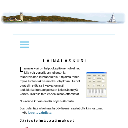
LAINALASKURI
L
ainalaskuri on helppokäyttöinen ohjelma,
jolla voit vertailla annuiteetti- ja
tasaerälainan kustannuksia. Ohjelma tekee
myös luoton takaisinmaksuohjelman. Tiedot
ovat siirrettävissä vaivattomasti
taulukkolaskentaohjelmaan jatkokäsittelyä
varten. Kokeile tätä ennen lainan ottamista!
Suurenna kuvaa hiirellä napsauttamalla.
Jos pidät tätä ohjelmaa hyödyllisenä, saatat olla kiinnostunut
myös
Luottovahdista
.
Järjestelmävaatimukset